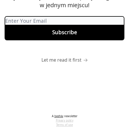
w jednym miejscu!
Let me read it first
A
beehiiv
newsletter
Privacy policy
Terms of use