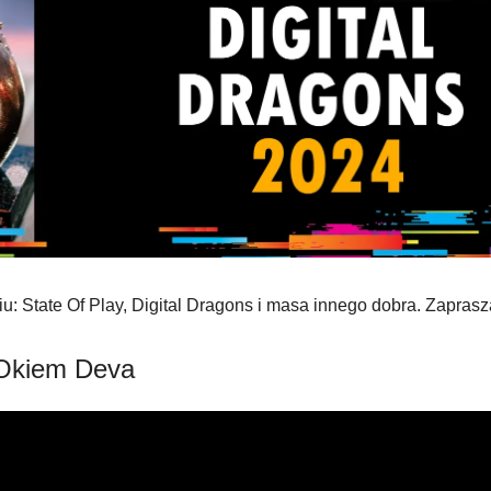
u: State Of Play, Digital Dragons i masa innego dobra. Zaprasz
 Okiem Deva