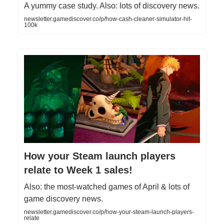
A yummy case study. Also: lots of discovery news.
newsletter.gamediscover.co/p/how-cash-cleaner-simulator-hit-
100k
How your Steam launch players
relate to Week 1 sales!
Also: the most-watched games of April & lots of
game discovery news.
newsletter.gamediscover.co/p/how-your-steam-launch-players-
relate