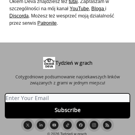
Okiem Deva znajdziesz też
tutaj
. Zapraszam w
szczególności na mój kanał
YouTube
,
Bloga
i
Discorda
. Możesz też wesprzeć moją działalność
przez serwis
Patronite
.
Tydzień w grach
Cotygodniowe podsumowanie najciekawszych linków
związanych z grami w jednym miejscu!
© 2026 Tydzień w grach.