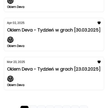
Okiem Deva
Apr 02, 2025
Okiem Deva - Tydzień w grach [30.03.2025]
Okiem Deva
Mar 23, 2025
Okiem Deva - Tydzień w grach [23.03.2025]
Okiem Deva