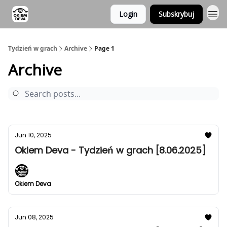
Login
Subskrybuj
Tydzień w grach
Archive
Page 1
Archive
Jun 10, 2025
Okiem Deva - Tydzień w grach [8.06.2025]
Okiem Deva
Jun 08, 2025