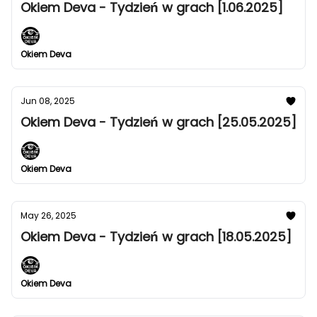
Okiem Deva - Tydzień w grach [1.06.2025]
Okiem Deva
Jun 08, 2025
Okiem Deva - Tydzień w grach [25.05.2025]
Okiem Deva
May 26, 2025
Okiem Deva - Tydzień w grach [18.05.2025]
Okiem Deva