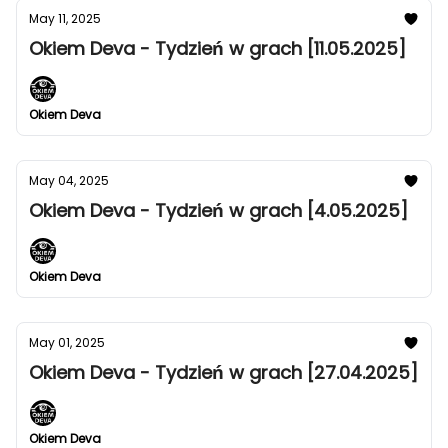
May 11, 2025
Okiem Deva - Tydzień w grach [11.05.2025]
Okiem Deva
May 04, 2025
Okiem Deva - Tydzień w grach [4.05.2025]
Okiem Deva
May 01, 2025
Okiem Deva - Tydzień w grach [27.04.2025]
Okiem Deva